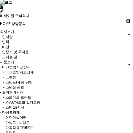
리싸이클 주식회사
HOME
상담문의
회사소개
- 인사말
- 연혁
- 비전
- 인증서 및 특허증
- 오시는 길
제품소개
- 미끄럼방지포장재
└ 미끄럼방지포장재
└ 그루빙
└ 스탬프(패턴)공법
└ 스텐실 공법
- 도막형바닥재
└ 스트리트 프린트
└ MMA/아크릴 컬러코팅
└ 스텐실(건식)
- 탄성포장재
└ 어린이놀이터
└ 산책로 · 보행로
└ 다목적용(우레탄)
└ 트랙용