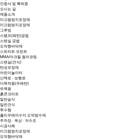
인증서 및 특허증
오시는 길
제품소개
미끄럼방지포장재
미끄럼방지포장재
그루빙
스탬프(패턴)공법
스텐실 공법
도막형바닥재
스트리트 프린트
MMA/아크릴 컬러코팅
스텐실(건식)
탄성포장재
어린이놀이터
산책로 · 보행로
다목적용(우레탄)
트랙용
흙콘크리트
일반습식
일반건식
투수형
폴리우레아수지 도막방수재
주차장 · 옥상 · 저수조
시공사례
미끄럼방지포장재
도막형바닥재