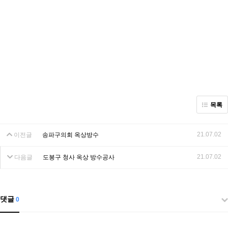
목록
21.07.02
이전글
송파구의회 옥상방수
21.07.02
다음글
도봉구 청사 옥상 방수공사
댓글
0