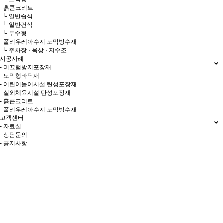
- 흙콘크리트
└ 일반습식
└ 일반건식
└ 투수형
- 폴리우레아수지 도막방수재
└ 주차장 · 옥상 · 저수조
시공사례
- 미끄럼방지포장재
- 도막형바닥재
- 어린이놀이시설 탄성포장재
- 실외체육시설 탄성포장재
- 흙콘크리트
- 폴리우레아수지 도막방수재
고객센터
- 자료실
- 상담문의
- 공지사항