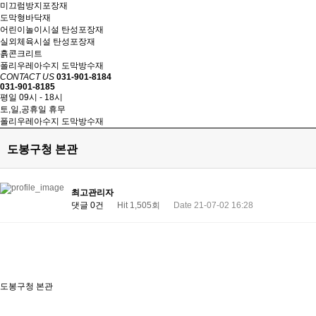
미끄럼방지포장재
도막형바닥재
어린이놀이시설 탄성포장재
실외체육시설 탄성포장재
흙콘크리트
폴리우레아수지 도막방수재
CONTACT US
031-901-8184
031-901-8185
평일 09시 - 18시
토,일,공휴일 휴무
폴리우레아수지 도막방수재
도봉구청 본관
최고관리자
댓글 0건
Hit 1,505회
Date 21-07-02 16:28
도봉구청 본관