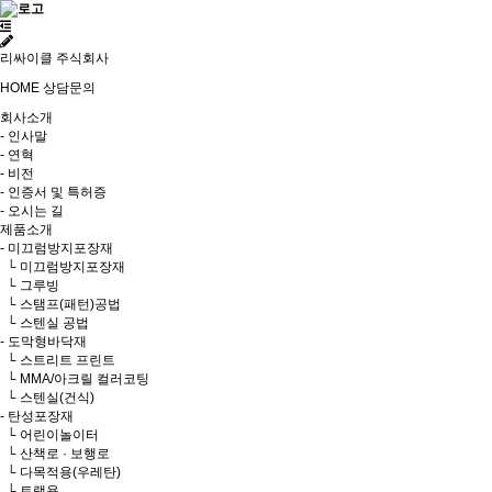
리싸이클 주식회사
HOME
상담문의
회사소개
- 인사말
- 연혁
- 비전
- 인증서 및 특허증
- 오시는 길
제품소개
- 미끄럼방지포장재
└ 미끄럼방지포장재
└ 그루빙
└ 스탬프(패턴)공법
└ 스텐실 공법
- 도막형바닥재
└ 스트리트 프린트
└ MMA/아크릴 컬러코팅
└ 스텐실(건식)
- 탄성포장재
└ 어린이놀이터
└ 산책로 · 보행로
└ 다목적용(우레탄)
└ 트랙용