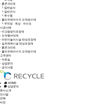
- 흙콘크리트
└ 일반습식
└ 일반건식
└ 투수형
- 폴리우레아수지 도막방수재
└ 주차장 · 옥상 · 저수조
시공사례
- 미끄럼방지포장재
- 도막형바닥재
- 어린이놀이시설 탄성포장재
- 실외체육시설 탄성포장재
- 흙콘크리트
- 폴리우레아수지 도막방수재
고객센터
- 자료실
- 상담문의
- 공지사항
HOME
상담문의
회사소개
인사말
연혁
비전