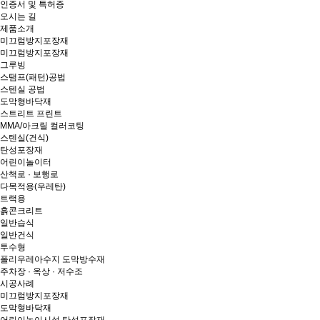
인증서 및 특허증
오시는 길
제품소개
미끄럼방지포장재
미끄럼방지포장재
그루빙
스탬프(패턴)공법
스텐실 공법
도막형바닥재
스트리트 프린트
MMA/아크릴 컬러코팅
스텐실(건식)
탄성포장재
어린이놀이터
산책로 · 보행로
다목적용(우레탄)
트랙용
흙콘크리트
일반습식
일반건식
투수형
폴리우레아수지 도막방수재
주차장 · 옥상 · 저수조
시공사례
미끄럼방지포장재
도막형바닥재