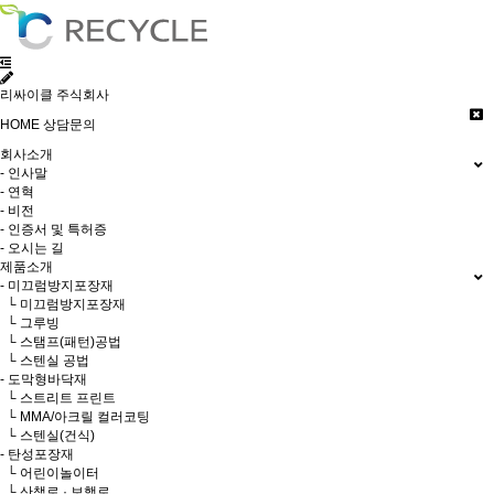
리싸이클 주식회사
HOME
상담문의
회사소개
- 인사말
- 연혁
- 비전
- 인증서 및 특허증
- 오시는 길
제품소개
- 미끄럼방지포장재
└ 미끄럼방지포장재
└ 그루빙
└ 스탬프(패턴)공법
└ 스텐실 공법
- 도막형바닥재
└ 스트리트 프린트
└ MMA/아크릴 컬러코팅
└ 스텐실(건식)
- 탄성포장재
└ 어린이놀이터
└ 산책로 · 보행로