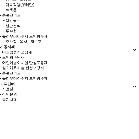
└ 다목적용(우레탄)
└ 트랙용
- 흙콘크리트
└ 일반습식
└ 일반건식
└ 투수형
- 폴리우레아수지 도막방수재
└ 주차장 · 옥상 · 저수조
시공사례
- 미끄럼방지포장재
- 도막형바닥재
- 어린이놀이시설 탄성포장재
- 실외체육시설 탄성포장재
- 흙콘크리트
- 폴리우레아수지 도막방수재
고객센터
- 자료실
- 상담문의
- 공지사항